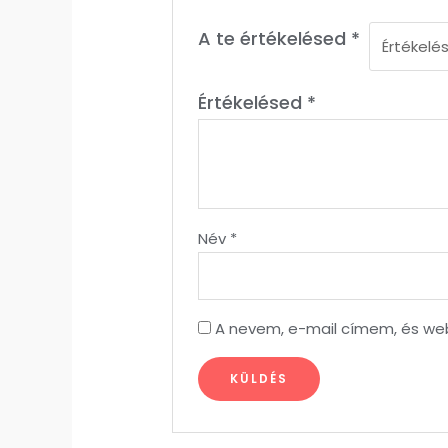
A te értékelésed
*
Értékelésed
*
Név
*
A nevem, e-mail címem, és w