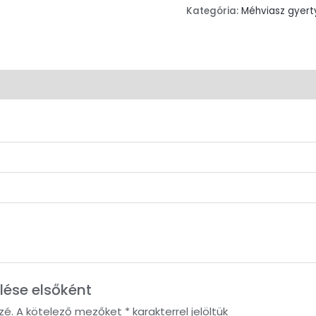
Kategória:
Méhviasz gyert
lemények (0)
lése elsőként
zé.
A kötelező mezőket
*
karakterrel jelöltük