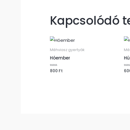
Kapcsolódó 
Méhviasz gyertyák
Mé
Hóember
Hú
800
Ft
60
Értékelés:
Ért
0
0
/
/
5
5