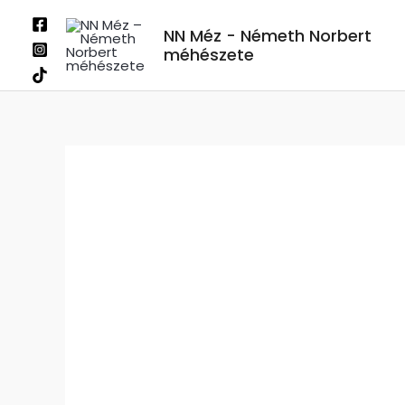
Skip
NN Méz - Németh Norbert
to
méhészete
content