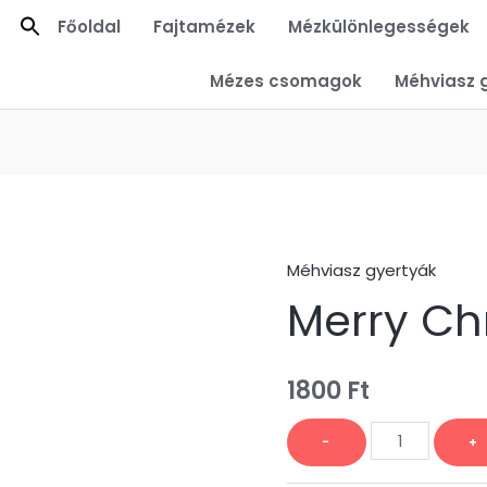
Főoldal
Fajtamézek
Mézkülönlegességek
Mézes csomagok
Méhviasz 
Méhviasz gyertyák
Merry
Merry Ch
Christmas
mennyiség
1800
Ft
-
+