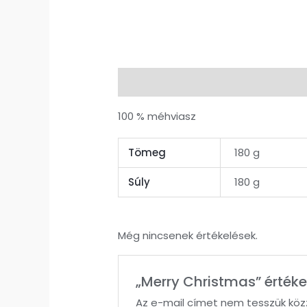
Leírás
További információk
Vé
100 % méhviasz
Tömeg
180 g
Súly
180 g
Még nincsenek értékelések.
„Merry Christmas” értéke
Az e-mail címet nem tesszük köz