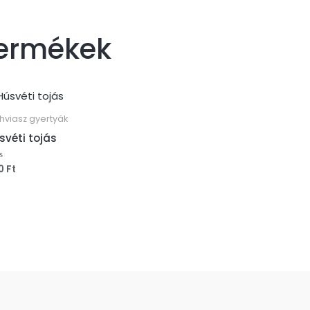
termékek
hviasz gyertyák
svéti tojás
0
Ft
ékelés: