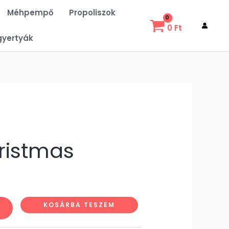
Méhpempő
Propoliszok
0
Ft
gyertyák
ristmas
KOSÁRBA TESZEM