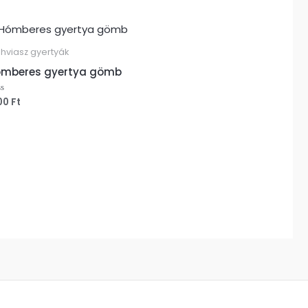
hviasz gyertyák
mberes gyertya gömb
00
Ft
ékelés: