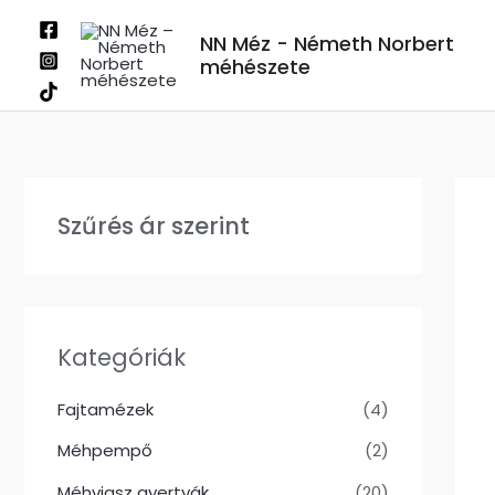
Skip
NN Méz - Németh Norbert
to
méhészete
content
Szűrés ár szerint
Kategóriák
Fajtamézek
(4)
Méhpempő
(2)
Méhviasz gyertyák
(20)