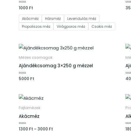
1000
Ft
3
Értékelés:
Ért
0
0
/
/
5
5
Akácméz
Hársméz
Levendulás méz
Propoliszos méz
Virágporos méz
Csokis méz
Mézes csomagok
Mé
Ajándékcsomag 3×250 g mézzel
Aj
5000
Ft
4
Értékelés:
Ért
0
0
/
/
5
5
Ártartomány:
1300 Ft
-
Fajtamézek
Pr
3000 Ft
Akácméz
Al
1300
Ft
–
3000
Ft
18
Értékelés:
Ért