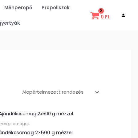
Méhpempő
Propoliszok
0
Ft
gyertyák
zes csomagok
ándékcsomag 2×500 g mézzel