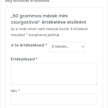
Még nincsenek értékelések.
„50 grammos mézek mini
csurgatóval” értékelése elsőként
Az e-mail címet nem tesszük közzé.
A kötelező
mezőket
*
karakterrel jelöltük
A te értékelésed
*
Értékelésed
*
Név
*