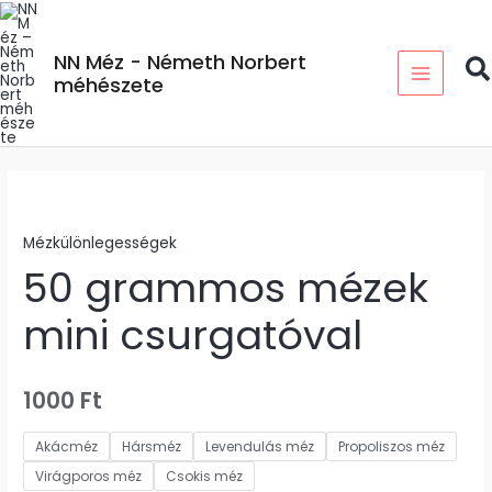
Skip
MAIN
to
MENU
NN Méz - Németh Norbert
content
méhészete
50
grammos
Mézkülönlegességek
mézek
50 grammos mézek
mini
csurgatóval
mini csurgatóval
mennyiség
1000
Ft
Akácméz
Hársméz
Levendulás méz
Propoliszos méz
Virágporos méz
Csokis méz