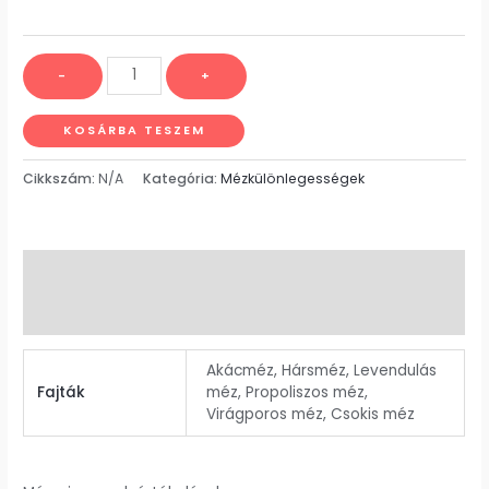
-
+
KOSÁRBA TESZEM
Cikkszám:
N/A
Kategória:
Mézkülönlegességek
További információk
Vélemények (0)
Akácméz, Hársméz, Levendulás
Fajták
méz, Propoliszos méz,
Virágporos méz, Csokis méz